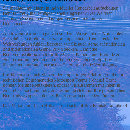
Sie möchten mit einem in individueller Handarbeit aufgebauten
Rennfahrzeug ins Renngeschehen eingreifen? Des Weiteren
benötigen Sie einen erstklassigen Service direkt an der
Rennstrecke?
Auch wenn wir uns in ganz besonderer Weise mit der Nordschleife,
der schönsten direkt in die Natur eingebetteten Rennstrecke der
Welt verbunden fühlen, betreuen wir Sie auch gerne auf nationalen
und internationalen Grand-Prix Strecken. Damit die
Rennveranstaltung auch für Ihre Gäste, Kunden und Freunde zu
einem rund um gelungenen und unvergesslichen Ereignis wird,
übernehmen wir auch gerne das Catering und die Verpflegung.
Profitieren also auch Sie von der langjährigen Erfahrung und dem
technischen Equipment des Motorsport Teams Hohaus! Gerne
können Sie uns kontaktieren, sodass wir zusammen mit Ihnen in
einem Gespräch ein individuelles und perfekt auf Ihre persönlichen
Bedürfnisse zugeschnittenes Paket zusammen stellen können.
Das Motorsport Team Hohaus freut sich auf Ihre Kontaktaufnahme!